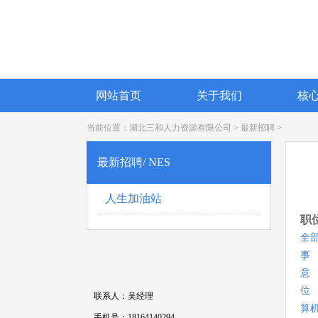
网站首页
关于我们
核
当前位置：
湖北三和人力资源有限公司
>
最新招聘
>
最新招聘/ NES
人生加油站
职
全
事
意
位
联系人：吴经理
算机
手机号：18164140294