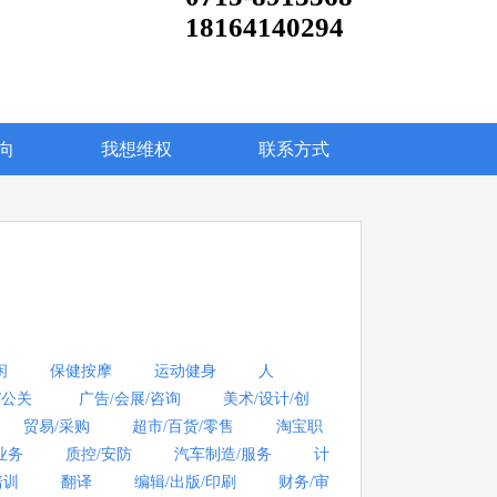
18164140294
向
我想维权
联系方式
闲
保健按摩
运动健身
人
/公关
广告/会展/咨询
美术/设计/创
贸易/采购
超市/百货/零售
淘宝职
业务
质控/安防
汽车制造/服务
计
培训
翻译
编辑/出版/印刷
财务/审