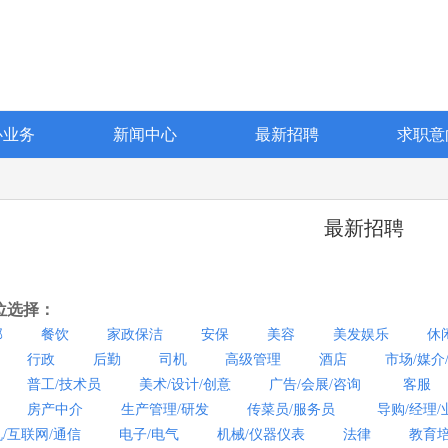
心业务
新闻中心
最新招聘
求职意
最新招聘
位选择：
部
餐饮
家政保洁
安保
美容
美发娱乐
休
行政
后勤
司机
高级管理
酒店
市场/媒介
普工/技术员
美术/设计/创意
广告/会展/咨询
客服
房产中介
生产管理/研发
传菜员/服务员
导购/经理/
/互联网/通信
电子/电气
机械/仪器仪表
法律
教育