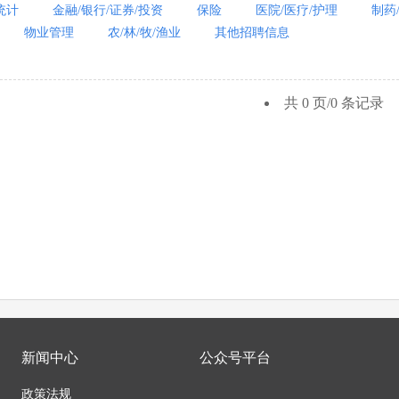
统计
金融/银行/证券/投资
保险
医院/医疗/护理
制药
物业管理
农/林/牧/渔业
其他招聘信息
共 0 页/0 条记录
新闻中心
公众号平台
政策法规