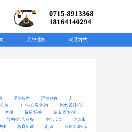
0715-8913368
18164140294
向
我想维权
联系方式
闲
保健按摩
运动健身
人
/公关
广告/会展/咨询
美术/设计/创
客服
贸易/采购
超市/百货/零
导购/经理/业务
质控/安防
汽车制
法律
教育培训
翻译
编辑/出版/印