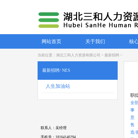
网站首页
关于我们
核
当前位置：
湖北三和人力资源有限公司
>
最新招聘
>
最新招聘/ NES
人生加油站
职
全
事
意
售
联系人：吴经理
造/
手机号：18164140294