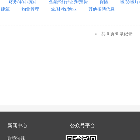
财务/审计/统计
金融/银行/证券/投资
保险
医院/医疗
，建筑
物业管理
农/林/牧/渔业
其他招聘信息
共 0 页/0 条记录
新闻中心
公众号平台
政策法规