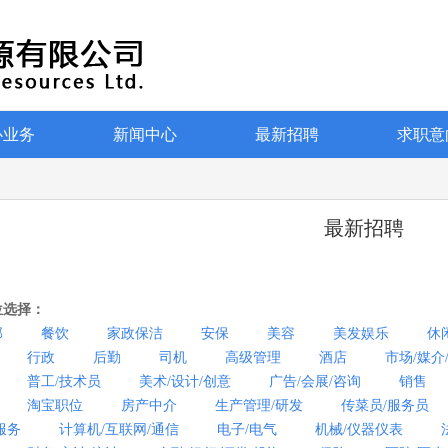
心业务
新闻中心
最新招聘
求职意
最新招聘
位选择：
部
餐饮
家政保洁
安保
美容
美发娱乐
休
行政
后勤
司机
高级管理
酒店
市场/媒介
普工/技术员
美术/设计/创意
广告/会展/咨询
销售
淘宝职位
房产中介
生产管理/研发
传菜员/服务员
服务
计算机/互联网/通信
电子/电气
机械/仪器仪表