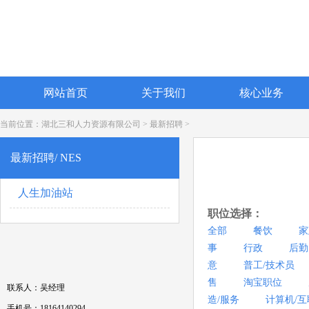
网站首页
关于我们
核心业务
当前位置：
湖北三和人力资源有限公司
>
最新招聘
>
最新招聘/ NES
人生加油站
职位选择：
全部
餐饮
家
事
行政
后勤
意
普工/技术员
售
淘宝职位
联系人：吴经理
造/服务
计算机/互
手机号：18164140294