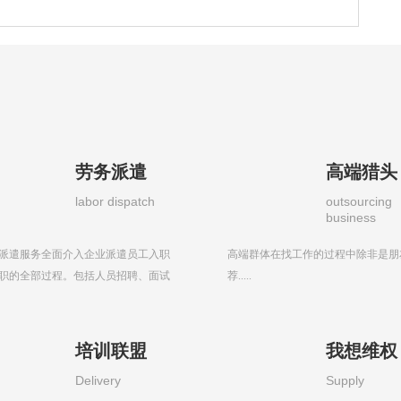
劳务派遣
高端猎头
labor dispatch
outsourcing
business
派遣服务全面介入企业派遣员工入职
高端群体在找工作的过程中除非是朋
职的全部过程。包括人员招聘、面试
荐.....
.
培训联盟
我想维权
Delivery
Supply