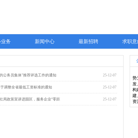
心业务
新闻中心
最新招聘
求职意
的公务员集体”推荐评选工作的通知
25-12-07
势
发
关于调整全省最低工资标准的通知
25-12-07
构
建
社局政策宣讲进园区，服务企业“零距
25-12-07
资