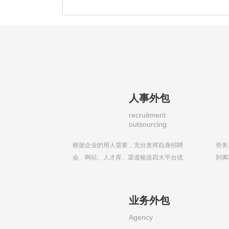
人事外包
recruitment
outsourcing
根据企业的用人需要，充分发挥自身招聘
劳务
会、网站、人才库、渠道输送四大平台优
到离
势.....
体....
业务外包
Agency