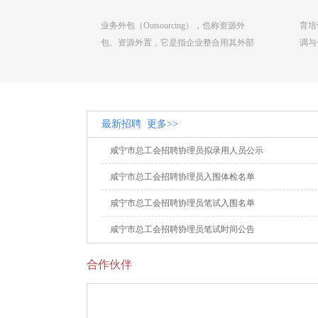
业务外包（Outsourcing），也称资源外
育培
包、资源外置，它是指企业整合用其外部
调与合
最优秀的专业化资源.....
最新招聘
更多>>
咸宁市总工会招聘协理员拟录用人员公示
咸宁市总工会招聘协理员入围体检名单
咸宁市总工会招聘协理员笔试入围名单
咸宁市总工会招聘协理员笔试时间公告
合作伙伴