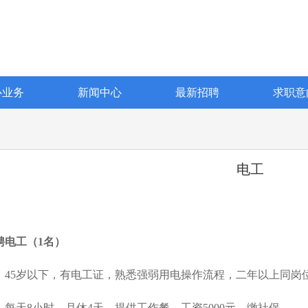
心业务
新闻中心
最新招聘
求职意
电工
聘电工（1名）
、45岁以下，有电工证，熟悉强弱用电操作流程，二年以上同岗
、每天8小时，月休4天，提供工作餐，工资5000元，缴社保。