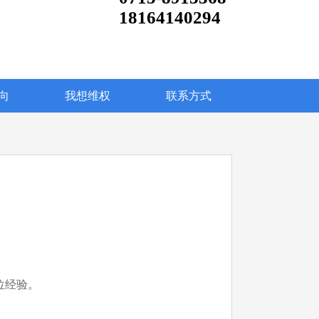
18164140294
向
我想维权
联系方式
位经验。