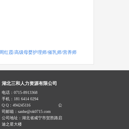
周红霞/高级母婴护理师/催乳师/营养师
湖北三和人力资源有限公司
电话：0715-8913368
手机：181 6414 0294
Q Q：494245116 公
司邮箱：sanhe@ok0715.com
公司地址：湖北省咸宁市贺胜路启
迪之星大楼