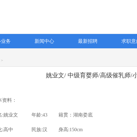
心业务
新闻中心
最新招聘
求职意
>
姚业文/ 中级育婴师/高级催乳师/
本资料：
名:姚业文 年龄:43 籍贯：湖南娄底
化:高中 民族:汉 身高:150cm