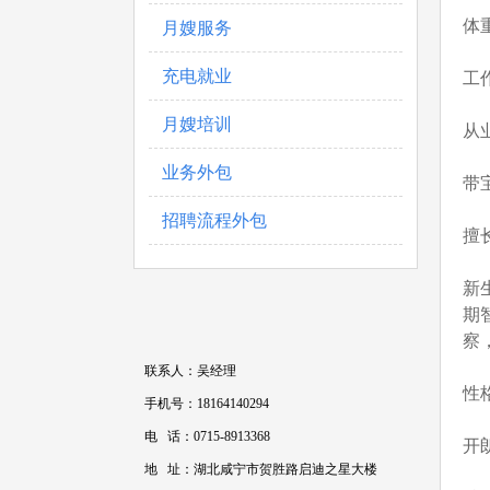
体重
月嫂服务
充电就业
工
月嫂培训
从
业务外包
带
招聘流程外包
擅
新
期
察
联系人：吴经理
性格
手机号：18164140294
电 话：0715-8913368
开
地 址：湖北咸宁市贺胜路启迪之星大楼