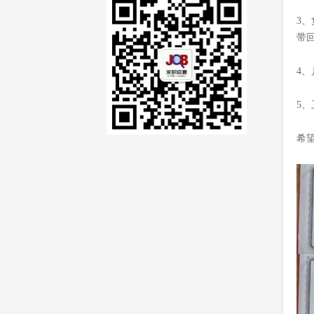
3
带
4
5
希