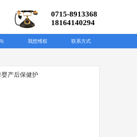
0715-8913368
18164140294
向
我想维权
联系方式
母婴产后保健护