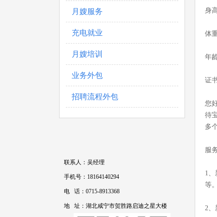
身高
月嫂服务
充电就业
体重
月嫂培训
年龄
业务外包
证
招聘流程外包
您
待
多
服
联系人：吴经理
1
手机号：18164140294
等
电 话：0715-8913368
地 址：湖北咸宁市贺胜路启迪之星大楼
2