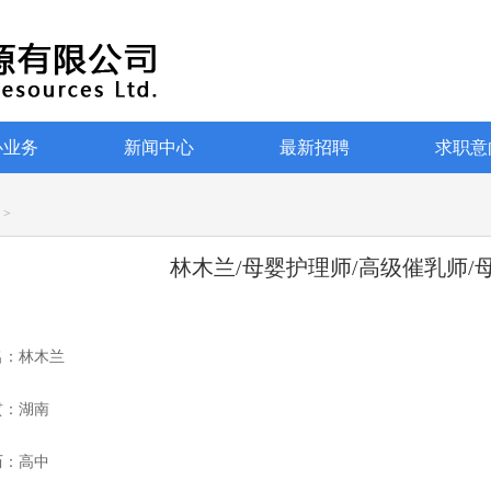
心业务
新闻中心
最新招聘
求职意
>
林木兰/母婴护理师/高级催乳师/
名：林木兰
贯：湖南
历：高中