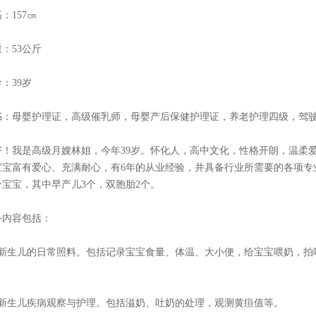
：157㎝
：53公斤
：39岁
书：母婴护理证，高级催乳师，母婴产后保健护理证，养老护理四级，驾
好！我是高级月嫂林姐，今年39岁。怀化人，高中文化，性格开朗，温柔
宝宝富有爱心、充满耐心，有6年的从业经验，并具备行业所需要的各项专
个宝宝，其中早产儿3个，双胞胎2个。
务内容包括：
、新生儿的日常照料。包括记录宝宝食量、体温、大小便，给宝宝喂奶，拍
。
、新生儿疾病观察与护理。包括溢奶、吐奶的处理，观测黄疸值等。