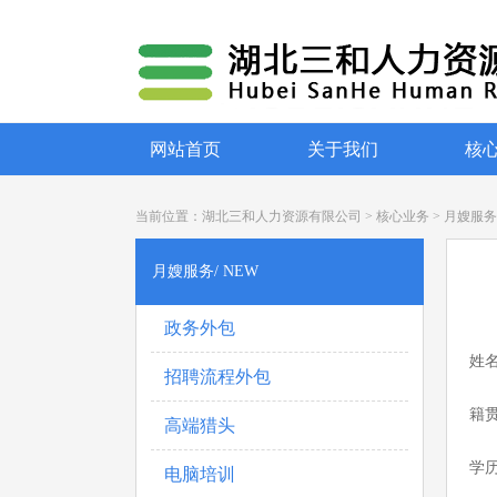
网站首页
关于我们
核
当前位置：
湖北三和人力资源有限公司
>
核心业务
>
月嫂服务
月嫂服务/ NEW
政务外包
姓
招聘流程外包
籍
高端猎头
学
电脑培训